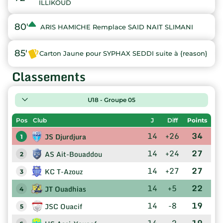
ILLIKOUD
80'
ARIS HAMICHE Remplace SAID NAIT SLIMANI
85'
Carton Jaune pour SYPHAX SEDDI suite à {reason}
Classements
U18 - Groupe 05
Pos
Club
J
Diff
Points
14
+26
34
JS Djurdjura
1
14
+24
27
AS Ait-Bouaddou
2
14
+27
27
KC T-Azouz
3
14
+5
22
JT Ouadhias
4
14
-8
19
JSC Ouacif
5
14
-2
19