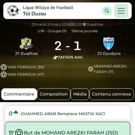
Ligue Wilaya de Football
Tizi Ouzou
mardi 31 mars 2026
12:00
Ouadhias
U18 - Groupe 05
13ème journée
2
-
1
JT Ouadhias
JS Djurdjura
ZAFOUN Adel
MOHAND AREZKI
YANI FERROUK (39')
FARAH (11')
YANI FERROUK (47')
Commentaire
Composition
Média
Contenu connexe
0'
OUAHMED ARAB Remplace MASTIA KACI
11'
But de MOHAND AREZKI FARAH (JSD)