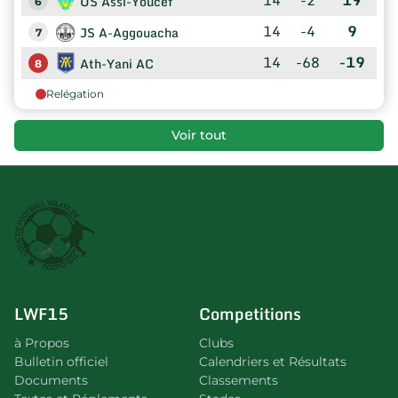
US Assi-Youcef
6
14
-4
9
JS A-Aggouacha
7
14
-68
-19
Ath-Yani AC
8
Relégation
Voir tout
LWF15
Competitions
à Propos
Clubs
Bulletin officiel
Calendriers et Résultats
Documents
Classements