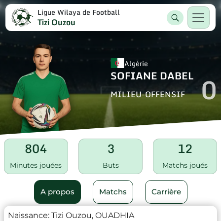
Ligue Wilaya de Football
Tizi Ouzou
Algérie
SOFIANE DABEL
0
MILIEU-OFFENSIF
804
3
12
Minutes jouées
Buts
Matchs joués
A propos
Matchs
Carrière
Naissance:
Tizi Ouzou, OUADHIA