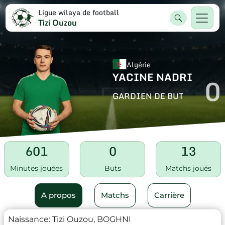
Ligue wilaya de football
Tizi Ouzou
Algérie
YACINE NADRI
0
GARDIEN DE BUT
601
0
13
Minutes jouées
Buts
Matchs joués
A propos
Matchs
Carrière
Naissance:
Tizi Ouzou, BOGHNI