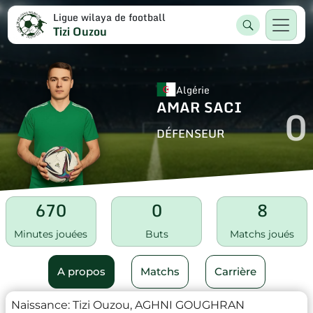
Ligue wilaya de football
Tizi Ouzou
Algérie
AMAR SACI
0
DÉFENSEUR
670
0
8
Minutes jouées
Buts
Matchs joués
A propos
Matchs
Carrière
Naissance:
Tizi Ouzou, AGHNI GOUGHRAN