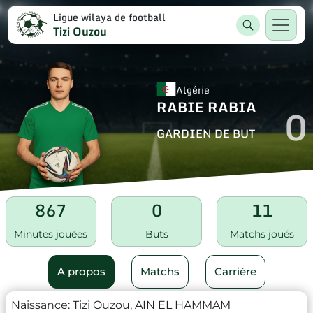
Ligue wilaya de football
Tizi Ouzou
Algérie
RABIE RABIA
0
GARDIEN DE BUT
867
0
11
Minutes jouées
Buts
Matchs joués
A propos
Matchs
Carrière
Naissance:
Tizi Ouzou, AIN EL HAMMAM