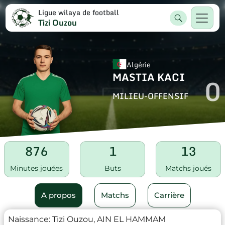
Ligue wilaya de football
Tizi Ouzou
Algérie
MASTIA KACI
0
MILIEU-OFFENSIF
876
1
13
Minutes jouées
Buts
Matchs joués
A propos
Matchs
Carrière
Naissance:
Tizi Ouzou, AIN EL HAMMAM