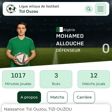
Ligue wilaya de football
Tizi Ouzou
Algérie
MOHAMED
0
ALLOUCHE
DÉFENSEUR
1017
3
12
Minutes jouées
Buts
Matchs joués
A propos
Matchs
Carrière
Naissance:
Tizi Ouzou, TIZI OUZOU