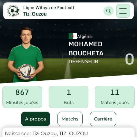
Ligue Wilaya de Football
Tizi Ouzou
Algérie
MOHAMED
0
BOUCHETA
DÉFENSEUR
867
1
11
Minutes jouées
Buts
Matchs joués
A propos
Matchs
Carrière
Naissance:
Tizi Ouzou, TIZI OUZOU