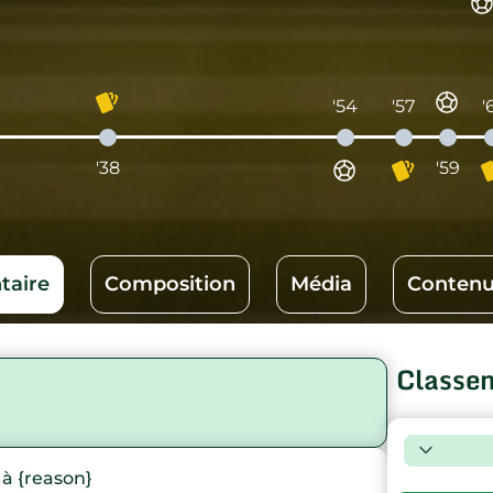
'54
'57
'
'38
'59
aire
Composition
Média
Contenu
Classe
à {reason}