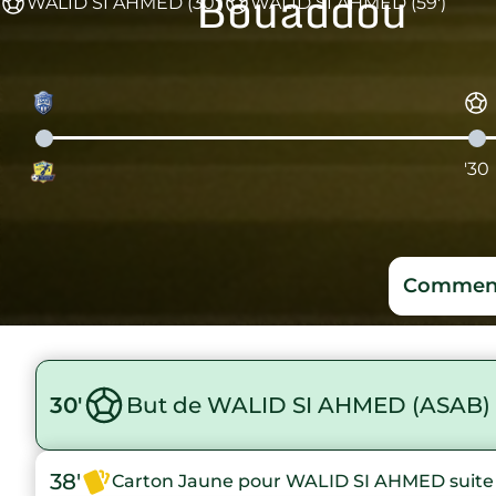
Bouaddou
WALID SI AHMED (30')
WALID SI AHMED (59')
'30
Comment
30'
But de WALID SI AHMED (ASAB)
38'
Carton Jaune pour WALID SI AHMED suite 