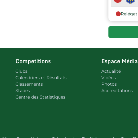
Relégat
Competitions
Espace Média
Clubs
Actualité
Calendriers et Résultats
Vidéos
Classements
Photos
Stades
Accreditations
Centre des Statistiques