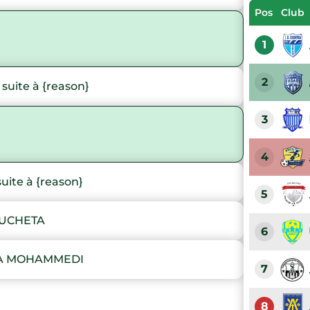
Pos
Club
1
2
ite à {reason}
3
4
ite à {reason}
5
OUCHETA
6
SA MOHAMMEDI
7
8