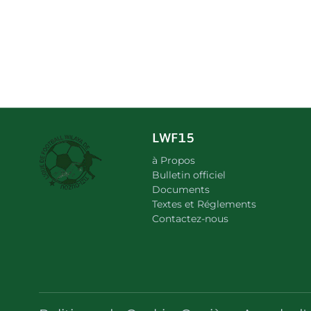
LWF15
à Propos
Bulletin officiel
Documents
Textes et Réglements
Contactez-nous