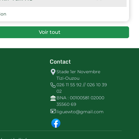
ion
Voir tout
Contact
Stade 1er Novembre
Tizi-Ouzou
026 11 55 92 // 026 10 39
02
BNA : 00100581 02000
35560 69
liguewto@gmail.com