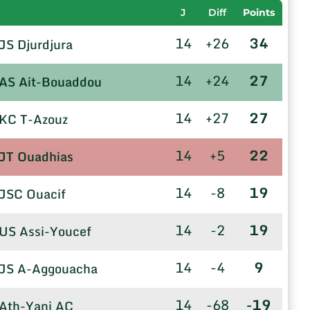
J
Diff
Points
14
+26
34
JS Djurdjura
14
+24
27
AS Ait-Bouaddou
14
+27
27
KC T-Azouz
14
+5
22
JT Ouadhias
14
-8
19
JSC Ouacif
14
-2
19
US Assi-Youcef
14
-4
9
JS A-Aggouacha
14
-68
-19
Ath-Yani AC