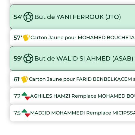
54'
But de YANI FERROUK (JTO)
57'
Carton Jaune pour MOHAMED BOUCHETA su
59'
But de WALID SI AHMED (ASAB)
61'
Carton Jaune pour FARID BENBELKACEM su
72'
AGHILES HAMZI Remplace MOHAMED B
75'
MADJID MOHAMMEDI Remplace MICIPS