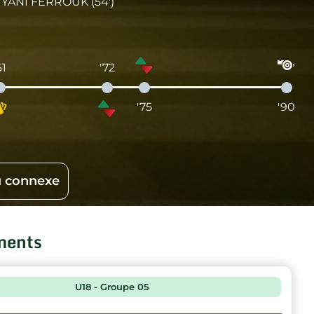
YANI FERROUK (54')
61
'72
'75
'90
 connexe
ments
U18 - Groupe 05