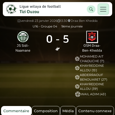
Ligue wilaya de football
Tizi Ouzou
vendredi 23 janvier 2026
13:30
Draa Ben Khedda
U16 - Groupe 04
9ème journée
0
-
5
JS Sidi-
OSM Draa-
Naamane
Ben-Khedda
MOHAMED AIT
CHAOUCHE (7')
KHAYREDDINE
ALLOU (15')
ABDERRAOUF
BENOUARET (27')
KHAYREDDINE
ALLOU (39')
WAIL ADIM (45')
Commentaire
Composition
Média
Contenu connexe