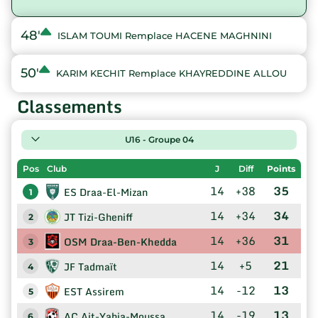
48'
ISLAM TOUMI Remplace HACENE MAGHNINI
50'
KARIM KECHIT Remplace KHAYREDDINE ALLOU
Classements
U16 - Groupe 04
Pos
Club
J
Diff
Points
14
+38
35
ES Draa-El-Mizan
1
14
+34
34
JT Tizi-Gheniff
2
14
+36
31
OSM Draa-Ben-Khedda
3
14
+5
21
JF Tadmaït
4
14
-12
13
EST Assirem
5
14
-19
13
AC Ait-Yahia-Moussa
6