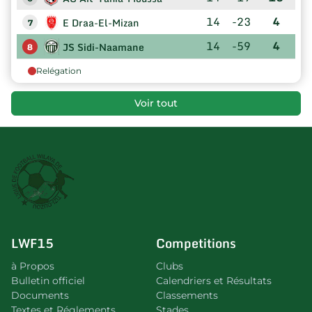
14
-23
4
E Draa-El-Mizan
7
14
-59
4
JS Sidi-Naamane
8
Relégation
Voir tout
LWF15
Competitions
à Propos
Clubs
Bulletin officiel
Calendriers et Résultats
Documents
Classements
Textes et Réglements
Stades