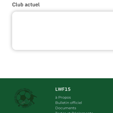
Club actuel
LWF15
à Propos
Bulletin officiel
Documents