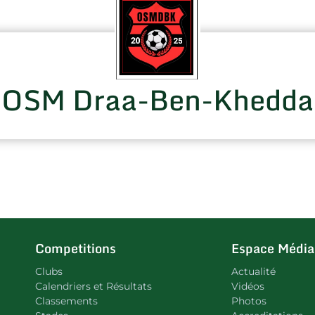
OSM Draa-Ben-Khedda
Competitions
Espace Média
Clubs
Actualité
Calendriers et Résultats
Vidéos
Classements
Photos