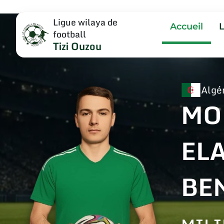
Ligue wilaya de
Accueil
football
Tizi Ouzou
Algé
MO
EL
BE