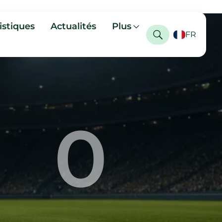
istiques
Actualités
Plus
FR
0