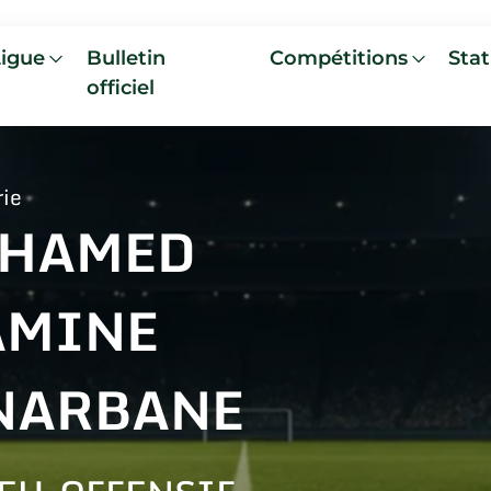
Ligue
Bulletin
Compétitions
Stat
officiel
rie
HAMED
AMINE
NARBANE