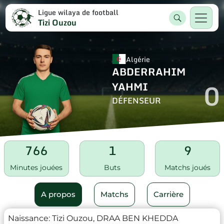
Ligue wilaya de football
Tizi Ouzou
Algérie
ABDERRAHIM
0
YAHMI
DÉFENSEUR
766
1
9
Minutes jouées
Buts
Matchs joués
A propos
Matchs
Carrière
Naissance:
Tizi Ouzou, DRAA BEN KHEDDA