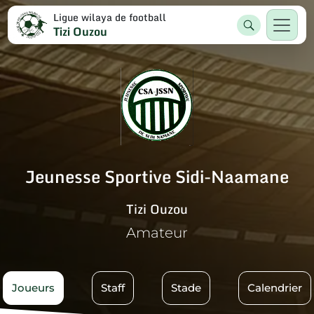
Ligue wilaya de football
Tizi Ouzou
Jeunesse Sportive Sidi-Naamane
Tizi Ouzou
Amateur
Joueurs
Staff
Stade
Calendrier