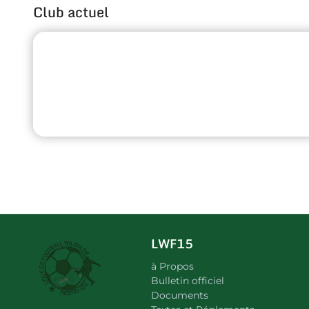
Club actuel
LWF15
à Propos
Bulletin officiel
Documents