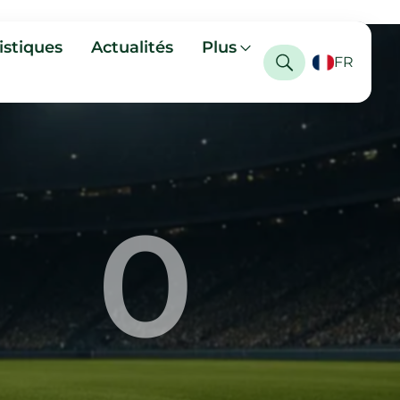
istiques
Actualités
Plus
FR
0