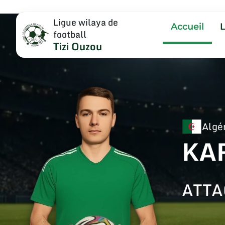
Ligue wilaya de
Accueil
football
Tizi Ouzou
Algé
KA
ATT