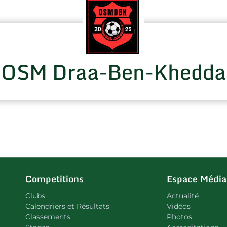
OSM Draa-Ben-Khedda
Competitions
Espace Média
Clubs
Actualité
Calendriers et Résultats
Vidéos
Classements
Photos