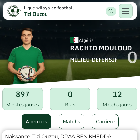
Ligue wilaya de football
Tizi Ouzou
Algérie
RACHID MOULOUD
0
MILIEU-DÉFENSIF
897
0
12
Minutes jouées
Buts
Matchs joués
A propos
Matchs
Carrière
Naissance:
Tizi Ouzou, DRAA BEN KHEDDA