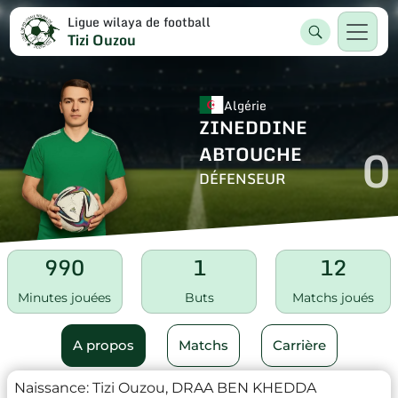
Ligue wilaya de football
Tizi Ouzou
Algérie
ZINEDDINE
0
ABTOUCHE
DÉFENSEUR
990
1
12
Minutes jouées
Buts
Matchs joués
A propos
Matchs
Carrière
Naissance:
Tizi Ouzou, DRAA BEN KHEDDA