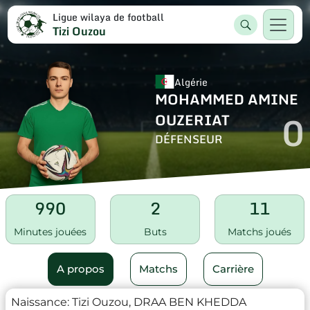
Ligue wilaya de football
Tizi Ouzou
Algérie
MOHAMMED AMINE
0
OUZERIAT
DÉFENSEUR
990
2
11
Minutes jouées
Buts
Matchs joués
A propos
Matchs
Carrière
Naissance:
Tizi Ouzou, DRAA BEN KHEDDA