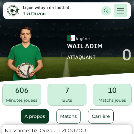
Ligue wilaya de football
Tizi Ouzou
Algérie
WAIL ADIM
0
ATTAQUANT
606
7
10
Minutes jouées
Buts
Matchs joués
A propos
Matchs
Carrière
Naissance:
Tizi Ouzou, TIZI OUZOU