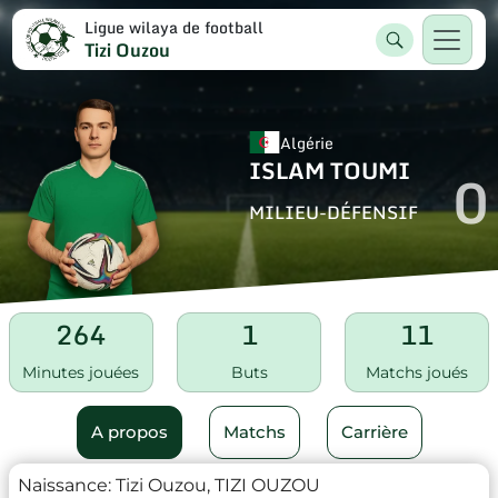
Ligue wilaya de football
Tizi Ouzou
Algérie
ISLAM TOUMI
0
MILIEU-DÉFENSIF
264
1
11
Minutes jouées
Buts
Matchs joués
A propos
Matchs
Carrière
Naissance:
Tizi Ouzou, TIZI OUZOU