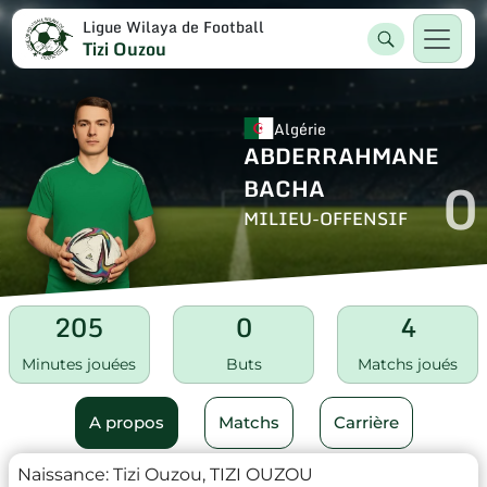
Ligue Wilaya de Football
Tizi Ouzou
Algérie
ABDERRAHMANE
0
BACHA
MILIEU-OFFENSIF
205
0
4
Minutes jouées
Buts
Matchs joués
A propos
Matchs
Carrière
Naissance:
Tizi Ouzou, TIZI OUZOU