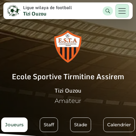
Ligue wilaya de football
Tizi Ouzou
Ecole Sportive Tirmitine Assirem
Tizi Ouzou
Amateur
Joueurs
Staff
Stade
Calendrier