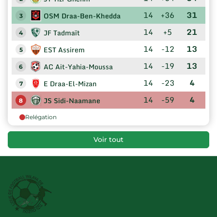
14
+36
31
OSM Draa-Ben-Khedda
3
14
+5
21
JF Tadmaït
4
14
-12
13
EST Assirem
5
14
-19
13
AC Ait-Yahia-Moussa
6
14
-23
4
E Draa-El-Mizan
7
14
-59
4
JS Sidi-Naamane
8
Relégation
Voir tout