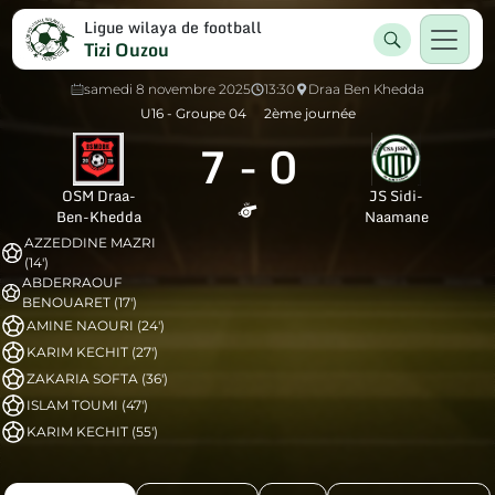
Ligue wilaya de football
Tizi Ouzou
samedi 8 novembre 2025
13:30
Draa Ben Khedda
U16 - Groupe 04
2ème journée
7
-
0
OSM Draa-
JS Sidi-
Ben-Khedda
Naamane
AZZEDDINE MAZRI
(14')
ABDERRAOUF
BENOUARET (17')
AMINE NAOURI (24')
KARIM KECHIT (27')
ZAKARIA SOFTA (36')
ISLAM TOUMI (47')
KARIM KECHIT (55')