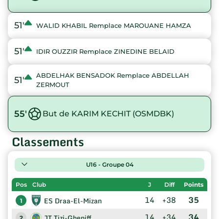
51'
WALID KHABIL Remplace MAROUANE HAMZA
51'
IDIR OUZZIR Remplace ZINEDINE BELAID
ABDELHAK BENSADOK Remplace ABDELLAH
51'
ZERMOUT
55'
But de KARIM KECHIT (OSMDBK)
Classements
U16 - Groupe 04
Pos
Club
J
Diff
Points
14
+38
35
ES Draa-El-Mizan
1
14
+34
34
JT Tizi-Gheniff
2