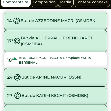
Commentaire
Composition
Média
Contenu connexe
14'
But de AZZEDDINE MAZRI (OSMDBK)
But de ABDERRAOUF BENOUARET
17'
(OSMDBK)
ABDERRAHMANE BACHA Remplace YAHIA
18'
BERREHAL
24'
But de AMINE NAOURI (JSSN)
27'
But de KARIM KECHIT (OSMDBK)