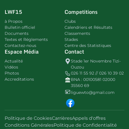
LWF15
Competitions
à Propos
Clubs
Bulletin officiel
Calendriers et Résultats
Documents
Classements
Textes et Réglements
Stades
Contactez-nous
Centre des Statistiques
Espace Média
Contact
Actualité
Stade 1er Novembre Tizi-
Vidéos
Ouzou
Photos
026 11 55 92 // 026 10 39 02
Accreditations
BNA : 00100581 02000
35560 69
liguewto@gmail.com
Politique de Cookies
Carrières
Appels d'offres
Conditions Générales
Politique de Confidentialité