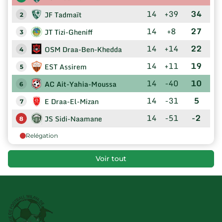
14
+39
34
JF Tadmaït
2
14
+8
27
JT Tizi-Gheniff
3
14
+14
22
OSM Draa-Ben-Khedda
4
14
+11
19
EST Assirem
5
14
-40
10
AC Ait-Yahia-Moussa
6
14
-31
5
E Draa-El-Mizan
7
14
-51
-2
JS Sidi-Naamane
8
Relégation
Voir tout