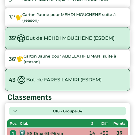
Carton Jaune pour MEHDI MOUCHENE suite à
31'
{reason}
35'
But de MEHDI MOUCHENE (ESDEM)
Carton Jaune pour ABDELATIF LIMANI suite à
36'
{reason}
43'
But de FARES LAMIRI (ESDEM)
Classements
U18 - Groupe 04
Pos
Club
J
Diff
Points
14
+50
39
ES Draa-El-Mizan
1