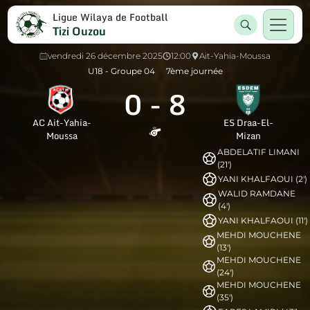
Ligue Wilaya de Football
Tizi Ouzou
vendredi 26 décembre 2025
12:00
Ait-Yahia-Moussa
U18 - Groupe 04
7ème journée
0
-
8
AC Ait-Yahia-
ES Draa-El-
Moussa
Mizan
ABDELATIF LIMANI
(21')
YANI KHALFAOUI (2')
WALID RAMDANE
(4')
YANI KHALFAOUI (11')
MEHDI MOUCHENE
(13')
MEHDI MOUCHENE
(24')
MEHDI MOUCHENE
(35')