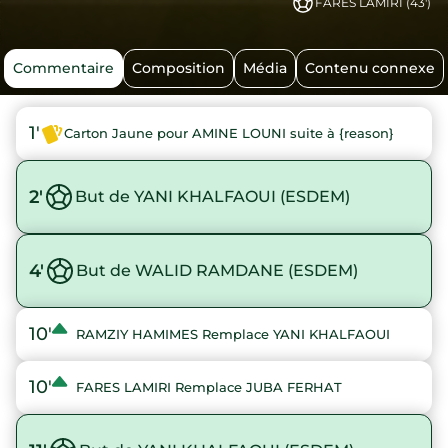
FARES LAMIRI (43')
Commentaire
Composition
Média
Contenu connexe
1'
Carton Jaune pour AMINE LOUNI suite à {reason}
2'
But de YANI KHALFAOUI (ESDEM)
4'
But de WALID RAMDANE (ESDEM)
10'
RAMZIY HAMIMES Remplace YANI KHALFAOUI
10'
FARES LAMIRI Remplace JUBA FERHAT