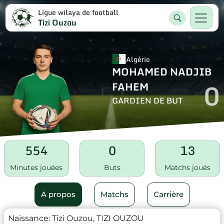
Ligue wilaya de football
Tizi Ouzou
Algérie
MOHAMED NADJIB
0
FAHEM
GARDIEN DE BUT
554
0
13
Minutes jouées
Buts
Matchs joués
A propos
Matchs
Carrière
Naissance:
Tizi Ouzou, TIZI OUZOU