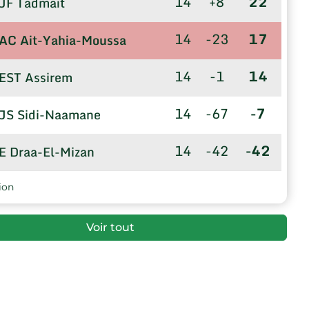
14
+8
22
JF Tadmaït
14
-23
17
AC Ait-Yahia-Moussa
14
-1
14
EST Assirem
14
-67
-7
JS Sidi-Naamane
14
-42
-42
E Draa-El-Mizan
ion
Voir tout