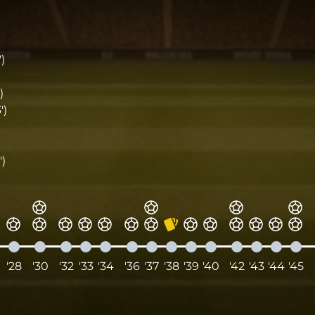
)
)
')
)
'28
'30
'32
'33
'34
'36
'37
'38
'39
'40
'42
'43
'44
'45