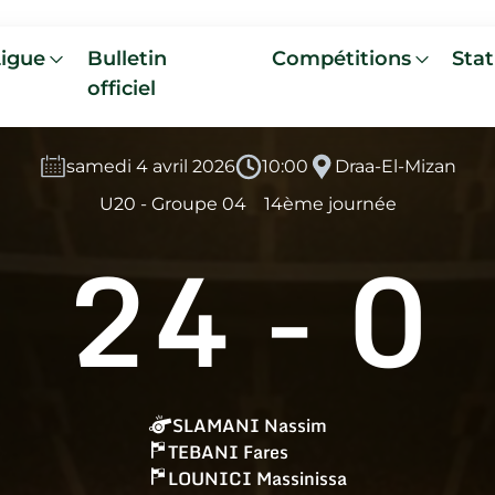
Ligue
Bulletin
Compétitions
Stat
officiel
samedi 4 avril 2026
10:00
Draa-El-Mizan
U20 - Groupe 04
14ème journée
24
-
0
SLAMANI Nassim
TEBANI Fares
LOUNICI Massinissa