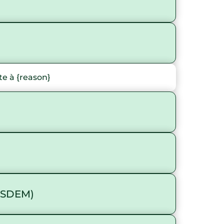
e à {reason}
ESDEM)