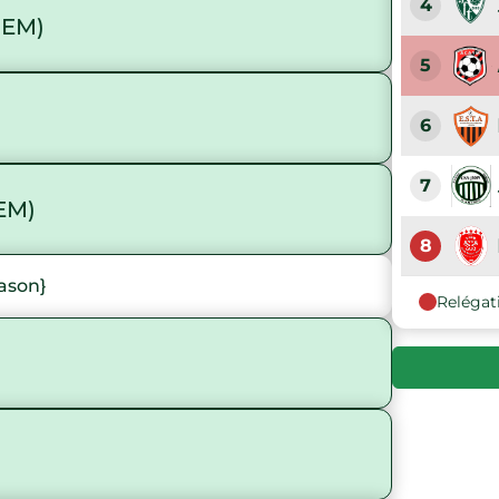
4
DEM)
5
6
7
EM)
8
ason}
Relégat