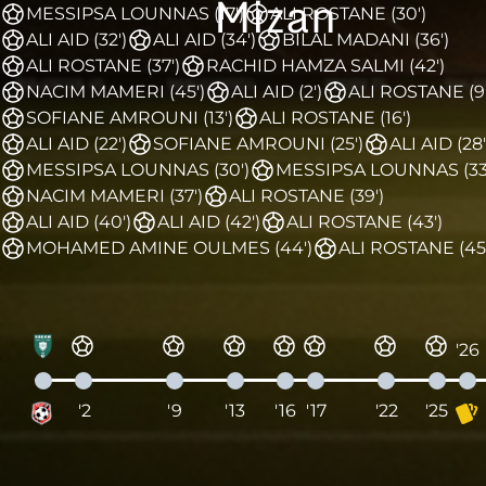
Mizan
MESSIPSA LOUNNAS (17')
ALI ROSTANE (30')
ALI AID (32')
ALI AID (34')
BILAL MADANI (36')
ALI ROSTANE (37')
RACHID HAMZA SALMI (42')
NACIM MAMERI (45')
ALI AID (2')
ALI ROSTANE (9'
SOFIANE AMROUNI (13')
ALI ROSTANE (16')
ALI AID (22')
SOFIANE AMROUNI (25')
ALI AID (28'
MESSIPSA LOUNNAS (30')
MESSIPSA LOUNNAS (33
NACIM MAMERI (37')
ALI ROSTANE (39')
ALI AID (40')
ALI AID (42')
ALI ROSTANE (43')
MOHAMED AMINE OULMES (44')
ALI ROSTANE (45'
'26
'2
'9
'13
'16
'17
'22
'25