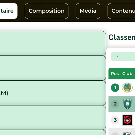
aire
Composition
Média
Contenu
Classe
Pos
Club
1
EM)
2
3