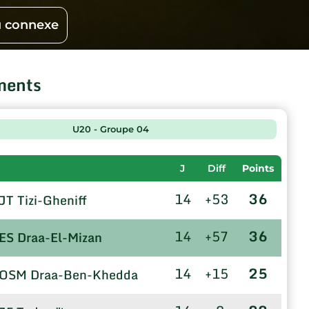
 connexe
ments
U20 - Groupe 04
J
Diff
Points
14
+53
36
JT Tizi-Gheniff
14
+57
36
ES Draa-El-Mizan
14
+15
25
OSM Draa-Ben-Khedda