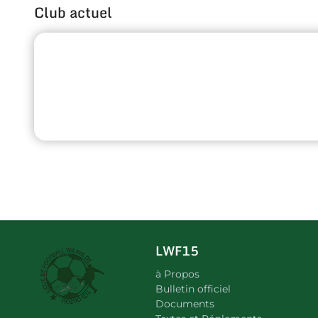
Club actuel
LWF15
à Propos
Bulletin officiel
Documents