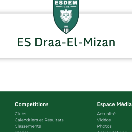
ES Draa-El-Mizan
Competitions
Espace Média
Clubs
Actualité
Calendriers et Résultats
Vidéos
Classements
Photos