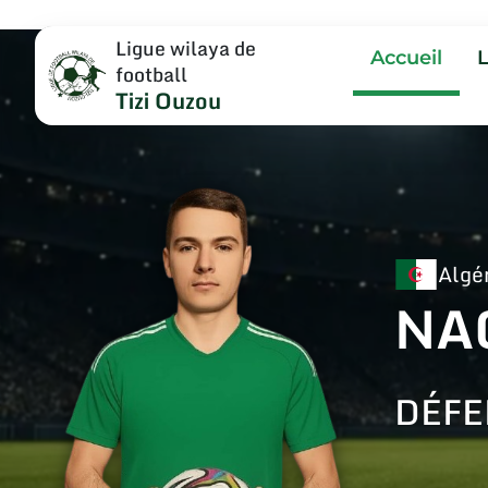
Ligue wilaya de
Accueil
football
Tizi Ouzou
Algé
NA
DÉFE