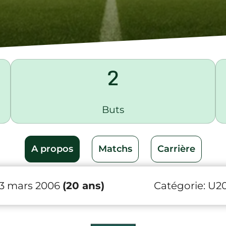
2
Buts
A propos
Matchs
Carrière
23 mars 2006
(20 ans)
Catégorie:
U2