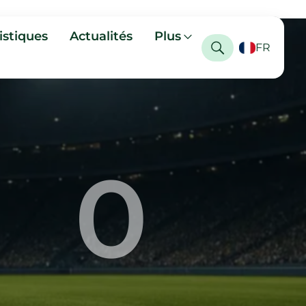
istiques
Actualités
Plus
FR
0