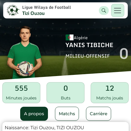
Ligue Wilaya de Football
Tizi Ouzou
Algérie
YANIS TIBICHE
0
MILIEU-OFFENSIF
555
0
12
Minutes jouées
Buts
Matchs joués
A propos
Matchs
Carrière
Naissance:
Tizi Ouzou, TIZI OUZOU