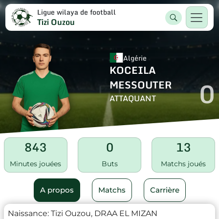
Ligue wilaya de football
Tizi Ouzou
Algérie
KOCEILA
0
MESSOUTER
ATTAQUANT
843
0
13
Minutes jouées
Buts
Matchs joués
A propos
Matchs
Carrière
Naissance:
Tizi Ouzou, DRAA EL MIZAN