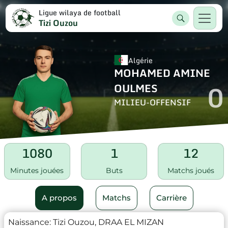
Ligue wilaya de football
Tizi Ouzou
Algérie
MOHAMED AMINE
0
OULMES
MILIEU-OFFENSIF
1080
1
12
Minutes jouées
Buts
Matchs joués
A propos
Matchs
Carrière
Naissance:
Tizi Ouzou, DRAA EL MIZAN