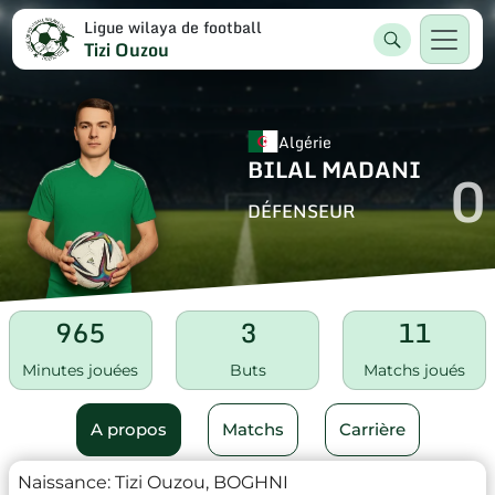
Ligue wilaya de football
Tizi Ouzou
Algérie
BILAL MADANI
0
DÉFENSEUR
965
3
11
Minutes jouées
Buts
Matchs joués
A propos
Matchs
Carrière
Naissance:
Tizi Ouzou, BOGHNI