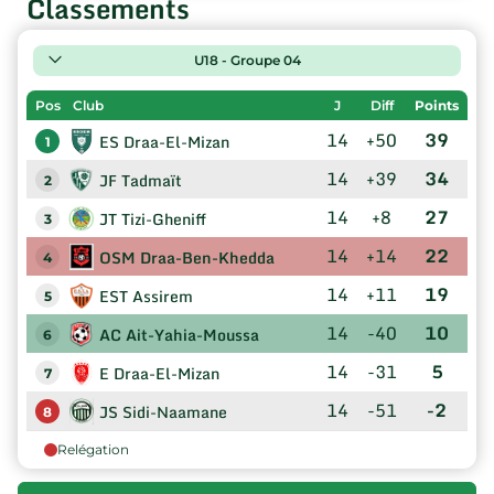
Classements
U18 - Groupe 04
Pos
Club
J
Diff
Points
14
+50
39
ES Draa-El-Mizan
1
14
+39
34
JF Tadmaït
2
14
+8
27
JT Tizi-Gheniff
3
14
+14
22
OSM Draa-Ben-Khedda
4
14
+11
19
EST Assirem
5
14
-40
10
AC Ait-Yahia-Moussa
6
14
-31
5
E Draa-El-Mizan
7
14
-51
-2
JS Sidi-Naamane
8
Relégation