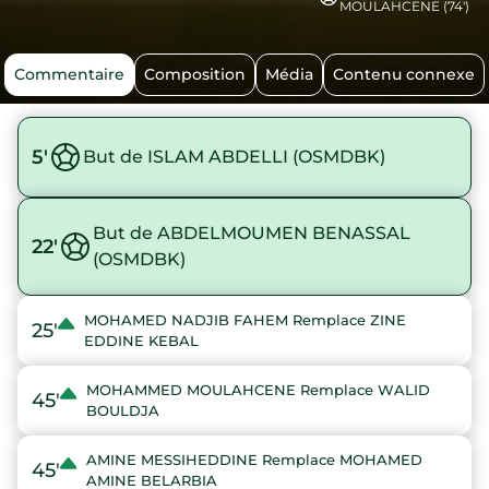
MOULAHCENE (74')
Commentaire
Composition
Média
Contenu connexe
5'
But de ISLAM ABDELLI (OSMDBK)
But de ABDELMOUMEN BENASSAL
22'
(OSMDBK)
MOHAMED NADJIB FAHEM Remplace ZINE
25'
EDDINE KEBAL
MOHAMMED MOULAHCENE Remplace WALID
45'
BOULDJA
AMINE MESSIHEDDINE Remplace MOHAMED
45'
AMINE BELARBIA