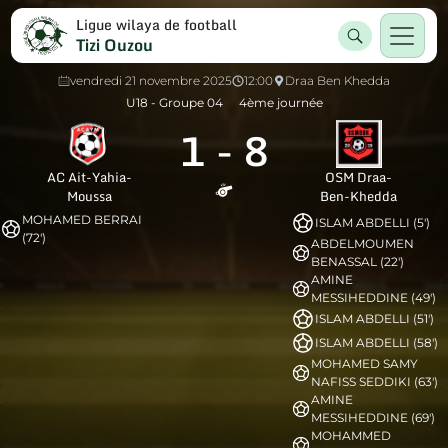
Ligue wilaya de football
Tizi Ouzou
vendredi 21 novembre 2025
12:00
Draa Ben Khedda
U18 - Groupe 04
4ème journée
1
-
8
AC Ait-Yahia-
OSM Draa-
Moussa
Ben-Khedda
MOHAMED BERRAI
ISLAM ABDELLI (5')
(72')
ABDELMOUMEN
BENASSAL (22')
AMINE
MESSIHEDDINE (49')
ISLAM ABDELLI (51')
ISLAM ABDELLI (58')
MOHAMED SAMY
NAFISS SEDDIKI (63')
AMINE
MESSIHEDDINE (69')
MOHAMMED