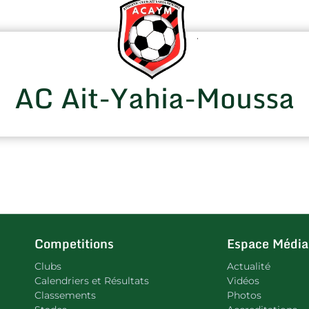
AC Ait-Yahia-Moussa
Competitions
Espace Média
Clubs
Actualité
Calendriers et Résultats
Vidéos
Classements
Photos