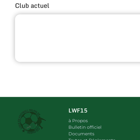
Club actuel
LWF15
à Propos
Bulletin officiel
Documents