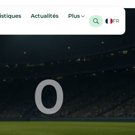
istiques
Actualités
Plus
FR
0