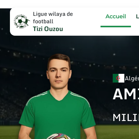
Ligue wilaya de
Accueil
football
Tizi Ouzou
Algé
AM
MILI