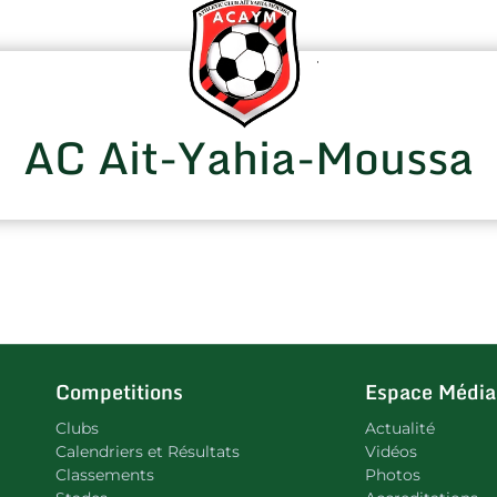
AC Ait-Yahia-Moussa
Competitions
Espace Média
Clubs
Actualité
Calendriers et Résultats
Vidéos
Classements
Photos