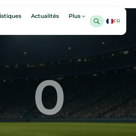
istiques
Actualités
Plus
FR
0