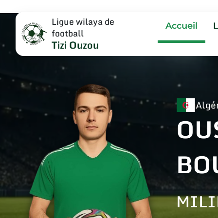
Ligue wilaya de
Accueil
football
Tizi Ouzou
Algé
OU
BO
MILI