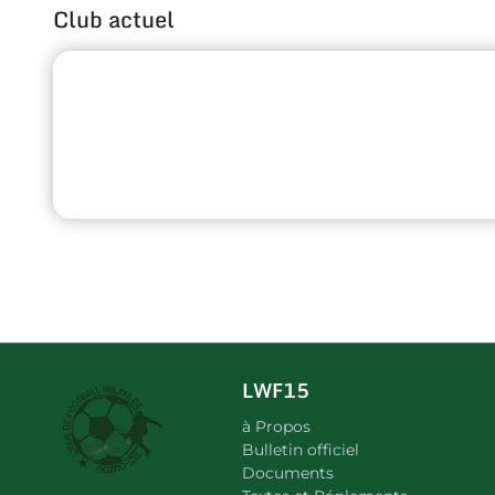
Club actuel
LWF15
à Propos
Bulletin officiel
Documents