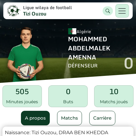
Ligue wilaya de football
Tizi Ouzou
Algérie
MOHAMMED
ABDELMALEK
0
AMENNA
DÉFENSEUR
505
0
10
Minutes jouées
Buts
Matchs joués
A propos
Matchs
Carrière
Naissance:
Tizi Ouzou, DRAA BEN KHEDDA