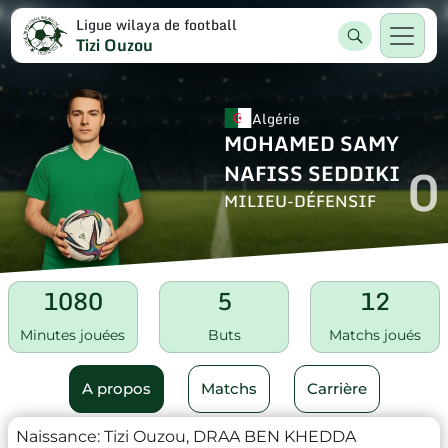
Ligue wilaya de football
Tizi Ouzou
Algérie
MOHAMED SAMY
0
NAFISS SEDDIKI
MILIEU-DÉFENSIF
1080
5
12
Minutes jouées
Buts
Matchs joués
A propos
Matchs
Carrière
Naissance:
Tizi Ouzou, DRAA BEN KHEDDA