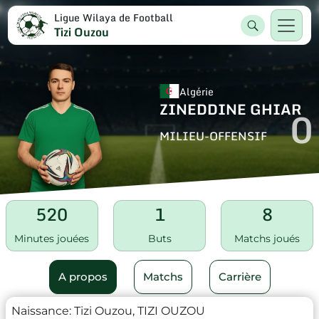
Ligue Wilaya de Football
Tizi Ouzou
Algérie
ZINEDDINE GHIAR
0
MILIEU-OFFENSIF
520
1
8
Minutes jouées
Buts
Matchs joués
A propos
Matchs
Carrière
Naissance:
Tizi Ouzou, TIZI OUZOU