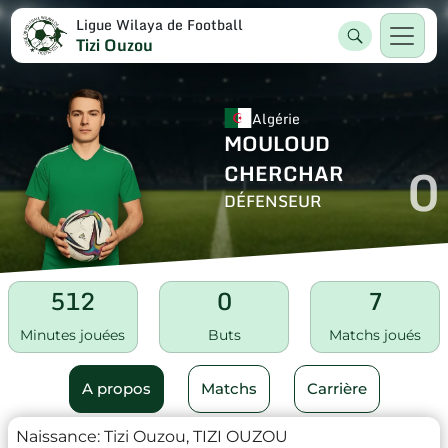
Ligue Wilaya de Football
Tizi Ouzou
Algérie
MOULOUD
0
CHERCHAR
DÉFENSEUR
512
0
7
Minutes jouées
Buts
Matchs joués
A propos
Matchs
Carrière
Naissance:
Tizi Ouzou, TIZI OUZOU