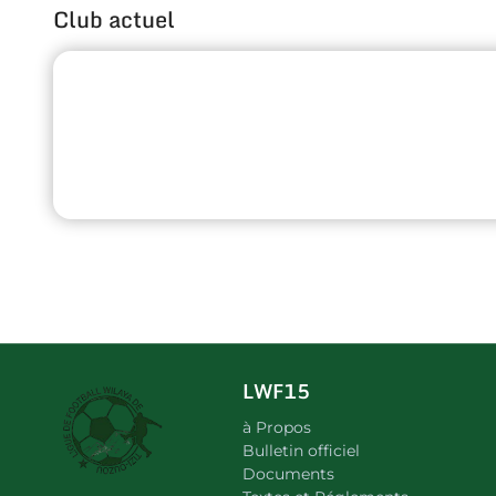
Club actuel
LWF15
à Propos
Bulletin officiel
Documents