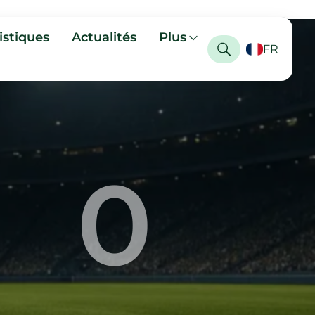
istiques
Actualités
Plus
FR
0