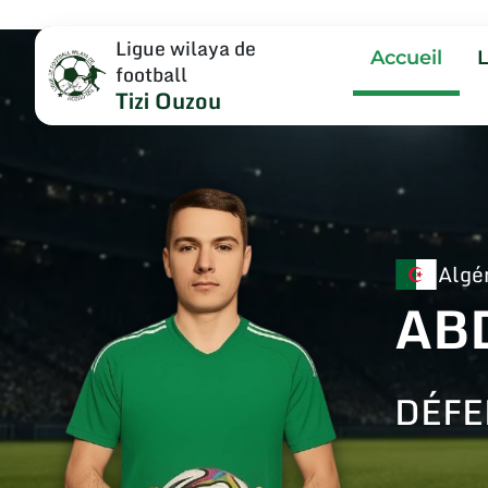
Ligue wilaya de
Accueil
football
Tizi Ouzou
Algé
AB
DÉFE