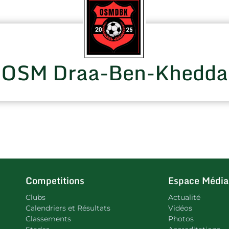
OSM Draa-Ben-Khedda
Competitions
Espace Média
Clubs
Actualité
Calendriers et Résultats
Vidéos
Classements
Photos