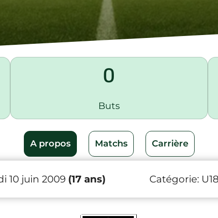
0
Buts
A propos
Matchs
Carrière
i 10 juin 2009
(17 ans)
Catégorie:
U1