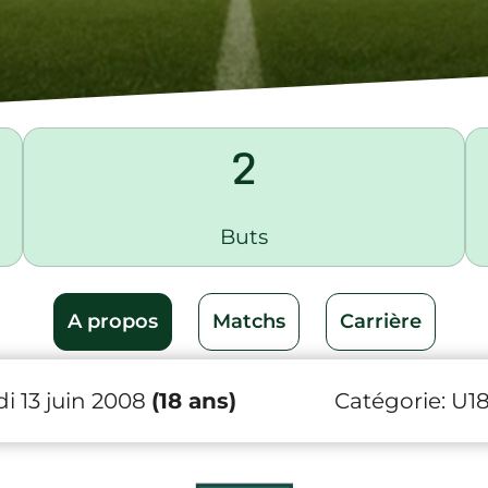
2
Buts
A propos
Matchs
Carrière
i 13 juin 2008
(18 ans)
Catégorie:
U1