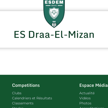
ES Draa-El-Mizan
Competitions
Espace Média
Clubs
Actualité
Calendriers et Résultats
Vidéos
Classements
Photos