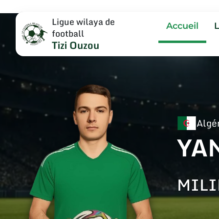
Ligue wilaya de
Accueil
football
Tizi Ouzou
Algé
YA
MILI