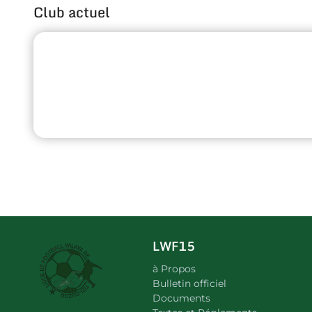
Club actuel
LWF15
à Propos
Bulletin officiel
Documents