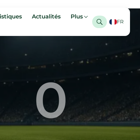
istiques
Actualités
Plus
FR
0