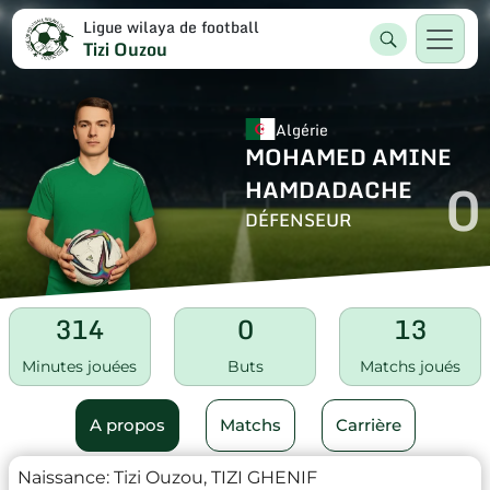
Ligue wilaya de football
Tizi Ouzou
Algérie
MOHAMED AMINE
0
HAMDADACHE
DÉFENSEUR
314
0
13
Minutes jouées
Buts
Matchs joués
A propos
Matchs
Carrière
Naissance:
Tizi Ouzou, TIZI GHENIF