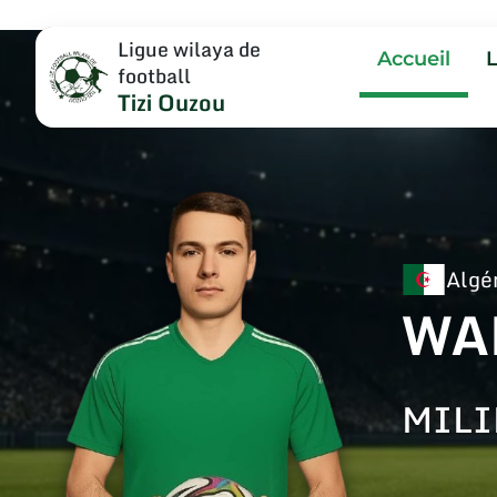
Ligue wilaya de
Accueil
football
Tizi Ouzou
Algé
WA
MILI