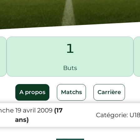
1
Buts
A propos
Matchs
Carrière
che 19 avril 2009
(17
Catégorie:
U1
ans)