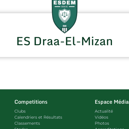
ES Draa-El-Mizan
Competitions
Espace Média
Clubs
Actualité
Calendriers et Résultats
Vidéos
Classements
Photos