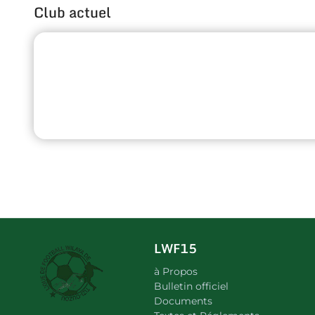
Club actuel
LWF15
à Propos
Bulletin officiel
Documents