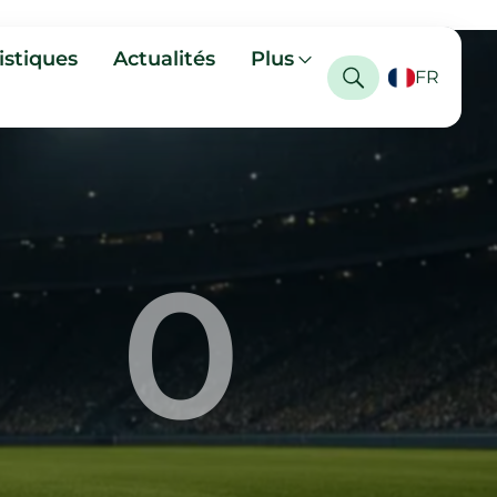
istiques
Actualités
Plus
FR
0