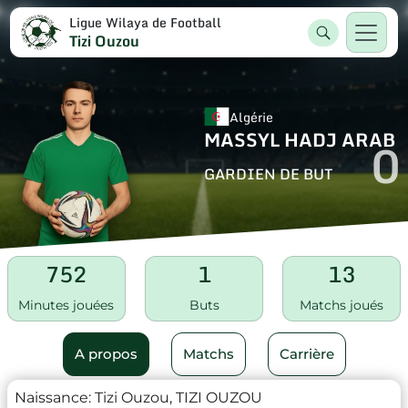
Ligue Wilaya de Football
Tizi Ouzou
Algérie
MASSYL HADJ ARAB
0
GARDIEN DE BUT
752
1
13
Minutes jouées
Buts
Matchs joués
A propos
Matchs
Carrière
Naissance:
Tizi Ouzou, TIZI OUZOU