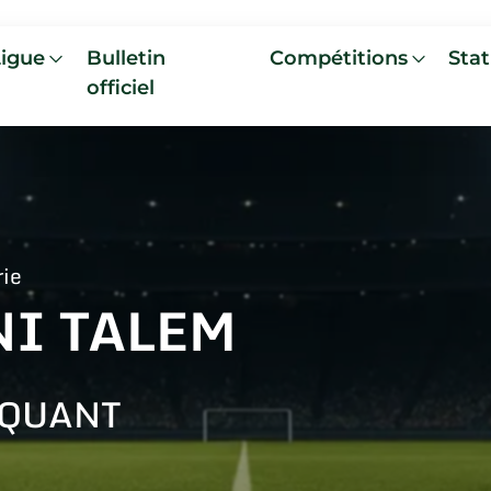
Ligue
Bulletin
Compétitions
Stat
officiel
rie
NI TALEM
AQUANT