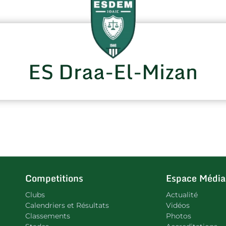
ES Draa-El-Mizan
Competitions
Espace Média
Clubs
Actualité
Calendriers et Résultats
Vidéos
Classements
Photos