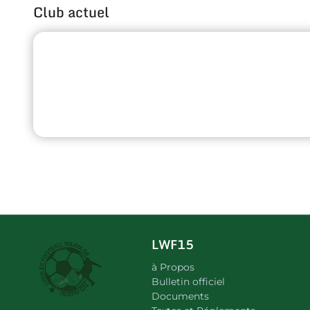
Club actuel
LWF15
à Propos
Bulletin officiel
Documents