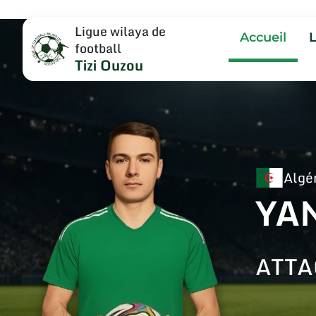
Ligue wilaya de
Accueil
football
Tizi Ouzou
Algé
YA
ATT