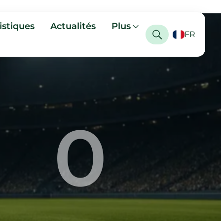
istiques
Actualités
Plus
FR
0