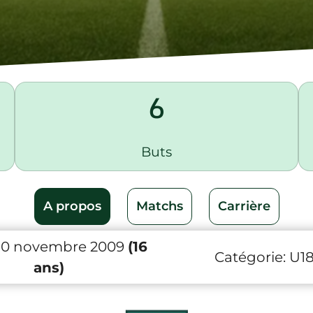
6
Buts
A propos
Matchs
Carrière
10 novembre 2009
(16
Catégorie:
U1
ans)