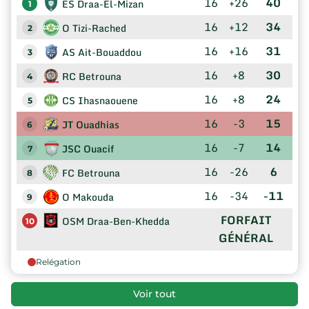
16
+26
40
ES Draa-El-Mizan
1
16
+12
34
O Tizi-Rached
2
16
+16
31
AS Ait-Bouaddou
3
16
+8
30
RC Betrouna
4
16
+8
24
CS Ihasnaouene
5
16
-3
15
JT Ouadhias
6
16
-7
14
JSC Ouacif
7
16
-26
6
FC Betrouna
8
16
-34
-11
O Makouda
9
FORFAIT
OSM Draa-Ben-Khedda
10
GÉNÉRAL
Relégation
Voir tout