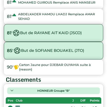
81'
MOHAMED GUIROUS Remplace ANIS MANSEUR
ABDELKADER HAMOU LHADJ Remplace AMAR
81'
SEHAD
81'
But de RAYANE AIT KAID (JSCO)
85'
But de SOFIANE BOUAKEL (JTO)
Carton Jaune pour DJEBAR OUYAHIA suite à
90'
{reason}
Classements
HONNEUR Groupe "B"
Pos
Club
J
Diff
Points