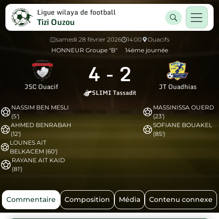
Ligue wilaya de football
Tizi Ouzou
samedi 28 février 2026
14:00
Ouacifs
HONNEUR Groupe "B"
14ème journée
4
-
2
JSC Ouacif
JT Ouadhias
SLIMI Tassadit
NASSIM BEN MESLI
MASSINISSA OUERD
(5')
(23')
AHMED BENRABAH
SOFIANE BOUAKEL
(12')
(85')
LOUNES AIT
BELKACEM (60')
RAYANE AIT KAID
(81')
Commentaire
Composition
Média
Contenu connexe