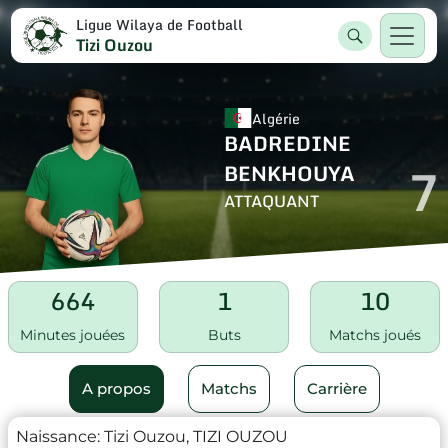
Ligue Wilaya de Football
Tizi Ouzou
Algérie
BADREDINE
7
BENKHOUYA
ATTAQUANT
664
1
10
Minutes jouées
Buts
Matchs joués
A propos
Matchs
Carrière
Naissance:
Tizi Ouzou, TIZI OUZOU