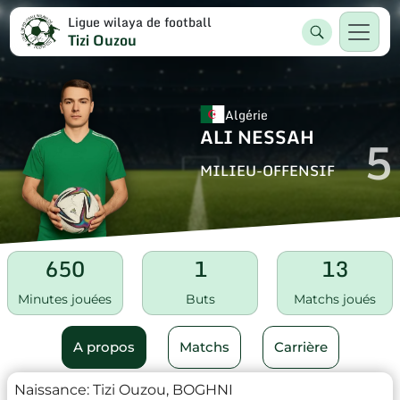
Ligue wilaya de football
Tizi Ouzou
Algérie
ALI NESSAH
5
MILIEU-OFFENSIF
650
1
13
Minutes jouées
Buts
Matchs joués
A propos
Matchs
Carrière
Naissance:
Tizi Ouzou, BOGHNI