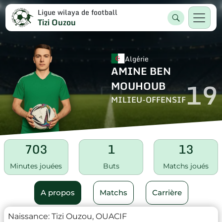
Ligue wilaya de football
Tizi Ouzou
Algérie
AMINE BEN
19
MOUHOUB
MILIEU-OFFENSIF
703
1
13
Minutes jouées
Buts
Matchs joués
A propos
Matchs
Carrière
Naissance:
Tizi Ouzou, OUACIF