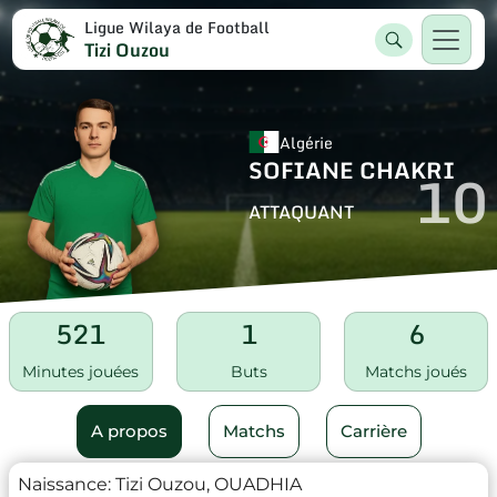
Ligue Wilaya de Football
Tizi Ouzou
Algérie
SOFIANE CHAKRI
10
ATTAQUANT
521
1
6
Minutes jouées
Buts
Matchs joués
A propos
Matchs
Carrière
Naissance:
Tizi Ouzou, OUADHIA