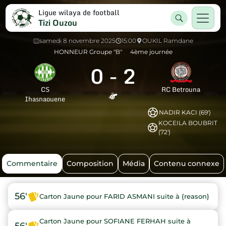
Ligue wilaya de football
Tizi Ouzou
samedi 8 novembre 2025
15:00
OUKIL Ramdane
HONNEUR Groupe "B"
4ème journée
0
-
2
CS
RC Betrouna
Ihasnaouene
NADIR KACI (69')
KOCEILA BOUBRIT
(72')
Commentaire
Composition
Média
Contenu connexe
56'
Carton Jaune pour FARID ASMANI suite à {reason}
Carton Jaune pour SOFIANE FERHAH suite à
56'