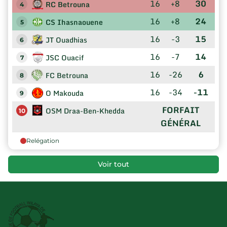
16
+8
30
RC Betrouna
4
16
+8
24
CS Ihasnaouene
5
16
-3
15
JT Ouadhias
6
16
-7
14
JSC Ouacif
7
16
-26
6
FC Betrouna
8
16
-34
-11
O Makouda
9
FORFAIT
OSM Draa-Ben-Khedda
10
GÉNÉRAL
Relégation
Voir tout