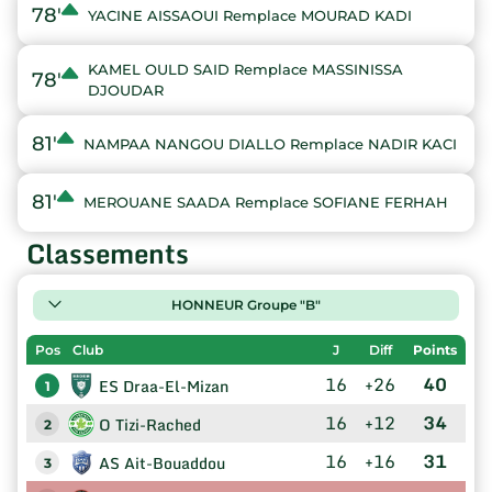
78'
YACINE AISSAOUI Remplace MOURAD KADI
KAMEL OULD SAID Remplace MASSINISSA
78'
DJOUDAR
81'
NAMPAA NANGOU DIALLO Remplace NADIR KACI
81'
MEROUANE SAADA Remplace SOFIANE FERHAH
Classements
HONNEUR Groupe "B"
Pos
Club
J
Diff
Points
16
+26
40
ES Draa-El-Mizan
1
16
+12
34
O Tizi-Rached
2
16
+16
31
AS Ait-Bouaddou
3