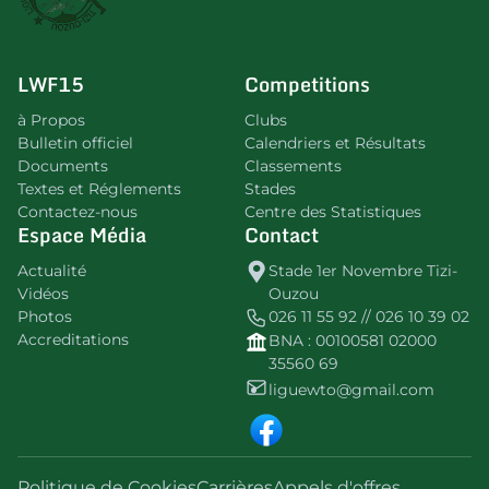
LWF15
Competitions
à Propos
Clubs
Bulletin officiel
Calendriers et Résultats
Documents
Classements
Textes et Réglements
Stades
Contactez-nous
Centre des Statistiques
Espace Média
Contact
Actualité
Stade 1er Novembre Tizi-
Vidéos
Ouzou
Photos
026 11 55 92 // 026 10 39 02
Accreditations
BNA : 00100581 02000
35560 69
liguewto@gmail.com
Politique de Cookies
Carrières
Appels d'offres