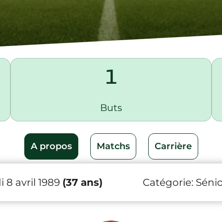
1
Buts
A propos
Matchs
Carrière
 8 avril 1989
(37 ans)
Catégorie:
Sénio