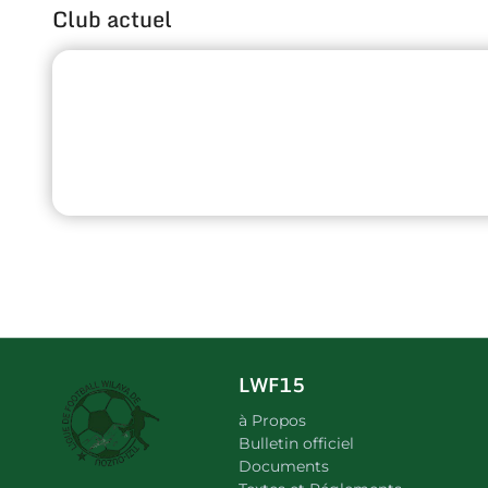
Club actuel
LWF15
à Propos
Bulletin officiel
Documents